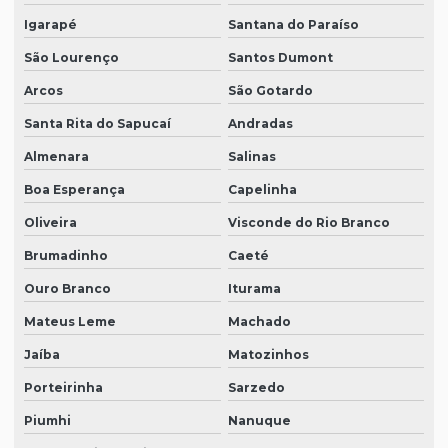
Igarapé
Santana do Paraíso
São Lourenço
Santos Dumont
Arcos
São Gotardo
Santa Rita do Sapucaí
Andradas
Almenara
Salinas
Boa Esperança
Capelinha
Oliveira
Visconde do Rio Branco
Brumadinho
Caeté
Ouro Branco
Iturama
Mateus Leme
Machado
Jaíba
Matozinhos
Porteirinha
Sarzedo
Piumhi
Nanuque