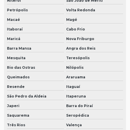
Niterói
São João de Meriti
Petrópolis
Volta Redonda
Macaé
Magé
Itaboraí
Cabo Frio
Maricá
Nova Friburgo
Barra Mansa
Angra dos Reis
Mesquita
Teresópolis
Rio das Ostras
Nilópolis
Queimados
Araruama
Resende
Itaguaí
São Pedro da Aldeia
Itaperuna
Japeri
Barra do Piraí
Saquarema
Seropédica
Três Rios
Valença