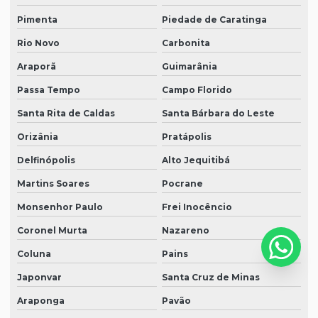
Pimenta
Piedade de Caratinga
Rio Novo
Carbonita
Araporã
Guimarânia
Passa Tempo
Campo Florido
Santa Rita de Caldas
Santa Bárbara do Leste
Orizânia
Pratápolis
Delfinópolis
Alto Jequitibá
Martins Soares
Pocrane
Monsenhor Paulo
Frei Inocêncio
Coronel Murta
Nazareno
Coluna
Pains
Japonvar
Santa Cruz de Minas
Araponga
Pavão