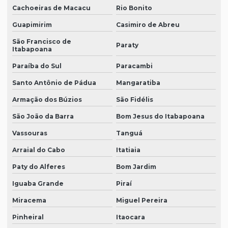
Cachoeiras de Macacu
Rio Bonito
Guapimirim
Casimiro de Abreu
São Francisco de
Paraty
Itabapoana
Paraíba do Sul
Paracambi
Santo Antônio de Pádua
Mangaratiba
Armação dos Búzios
São Fidélis
São João da Barra
Bom Jesus do Itabapoana
Vassouras
Tanguá
Arraial do Cabo
Itatiaia
Paty do Alferes
Bom Jardim
Iguaba Grande
Piraí
Miracema
Miguel Pereira
Pinheiral
Itaocara