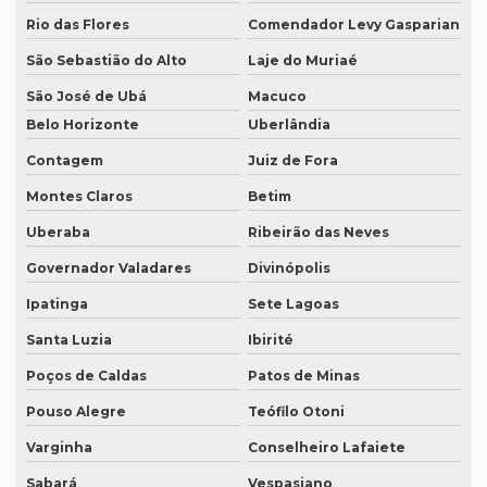
Rio das Flores
Comendador Levy Gasparian
São Sebastião do Alto
Laje do Muriaé
São José de Ubá
Macuco
Belo Horizonte
Uberlândia
Contagem
Juiz de Fora
Montes Claros
Betim
Uberaba
Ribeirão das Neves
Governador Valadares
Divinópolis
Ipatinga
Sete Lagoas
Santa Luzia
Ibirité
Poços de Caldas
Patos de Minas
Pouso Alegre
Teófilo Otoni
Varginha
Conselheiro Lafaiete
Sabará
Vespasiano