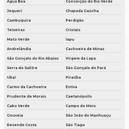
Água Boa
Conceição do Rio Verde
Jequeri
Chapada Gaúcha
Cambuquira
Perdigão
Teixeiras
Cristais
Mato Verde
Iapu
Andrelândia
Cachoeira de Minas
São Gonçalo do Rio Abaixo
Virgem da Lapa
Serra do Salitre
São Gonçalo do Pará
Ubaí
Piraúba
Carmo da Cachoeira
Estiva
Prudente de Morais
Caetanópolis
Cabo Verde
Campo do Meio
Gouveia
São João do Manhuaçu
Resende Costa
São Tiago