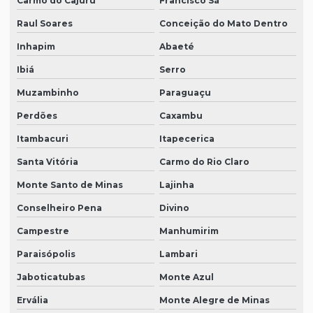
Carmo do Cajuru
Francisco Sá
Raul Soares
Conceição do Mato Dentro
Inhapim
Abaeté
Ibiá
Serro
Muzambinho
Paraguaçu
Perdões
Caxambu
Itambacuri
Itapecerica
Santa Vitória
Carmo do Rio Claro
Monte Santo de Minas
Lajinha
Conselheiro Pena
Divino
Campestre
Manhumirim
Paraisópolis
Lambari
Jaboticatubas
Monte Azul
Ervália
Monte Alegre de Minas