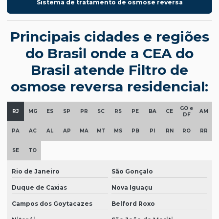
Sistema de tratamento de osmose reversa
Principais cidades e regiões
do Brasil onde a CEA do
Brasil atende Filtro de
osmose reversa residencial:
GO e
RJ
MG
ES
SP
PR
SC
RS
PE
BA
CE
AM
DF
PA
AC
AL
AP
MA
MT
MS
PB
PI
RN
RO
RR
SE
TO
Rio de Janeiro
São Gonçalo
Duque de Caxias
Nova Iguaçu
Campos dos Goytacazes
Belford Roxo