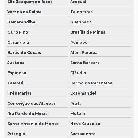
São Joaquim de Bicas
Araçuaí
Várzea da Palma
Taiobeiras
Itamarandiba
Guanhães
Ouro Fino
Brasília de Minas
Carangola
Pompéu
Barão de Cocais
Além Paraíba
Juatuba
Santa Bárbara
Espinosa
Cláudio
Cambuí
Carmo do Paranaíba
Três Marias
Coromandel
Conceição das Alagoas
Prata
Rio Pardo de Minas
Mutum
Santo Antônio do Monte
Novo Cruzeiro
Pitangui
Sacramento