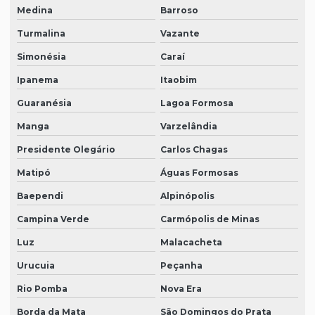
Medina
Barroso
Turmalina
Vazante
Simonésia
Caraí
Ipanema
Itaobim
Guaranésia
Lagoa Formosa
Manga
Varzelândia
Presidente Olegário
Carlos Chagas
Matipó
Águas Formosas
Baependi
Alpinópolis
Campina Verde
Carmópolis de Minas
Luz
Malacacheta
Urucuia
Peçanha
Rio Pomba
Nova Era
Borda da Mata
São Domingos do Prata