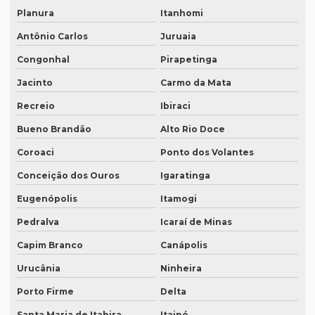
Planura
Itanhomi
Antônio Carlos
Juruaia
Congonhal
Pirapetinga
Jacinto
Carmo da Mata
Recreio
Ibiraci
Bueno Brandão
Alto Rio Doce
Coroaci
Ponto dos Volantes
Conceição dos Ouros
Igaratinga
Eugenópolis
Itamogi
Pedralva
Icaraí de Minas
Capim Branco
Canápolis
Urucânia
Ninheira
Porto Firme
Delta
Santa Maria de Itabira
Itaipé