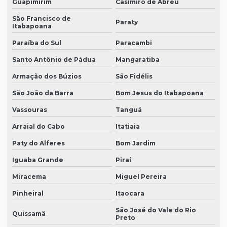
Guapimirim
Casimiro de Abreu
São Francisco de
Paraty
Itabapoana
Paraíba do Sul
Paracambi
Santo Antônio de Pádua
Mangaratiba
Armação dos Búzios
São Fidélis
São João da Barra
Bom Jesus do Itabapoana
Vassouras
Tanguá
Arraial do Cabo
Itatiaia
Paty do Alferes
Bom Jardim
Iguaba Grande
Piraí
Miracema
Miguel Pereira
Pinheiral
Itaocara
São José do Vale do Rio
Quissamã
Preto