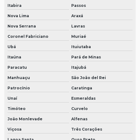
Itabira
Passos
Nova Lima
Araxá
Nova Serrana
Lavras
Coronel Fabriciano
Muriaé
Ubá
Ituiutaba
Itaúna
Pará de Minas
Paracatu
Itajubá
Manhuaçu
São João del Rei
Patrocínio
Caratinga
Unaí
Esmeraldas
Timóteo
Curvelo
João Monlevade
Alfenas
Viçosa
Três Corações
Lagoa Santa
Ouro Preto