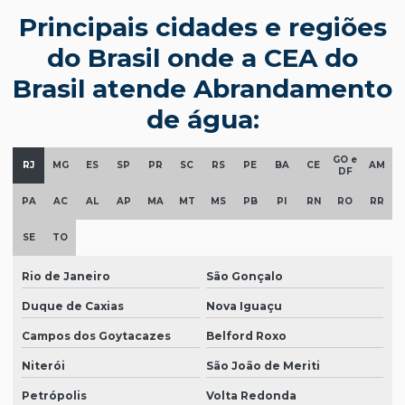
Principais cidades e regiões
do Brasil onde a CEA do
Brasil atende Abrandamento
de água:
GO e
RJ
MG
ES
SP
PR
SC
RS
PE
BA
CE
AM
DF
PA
AC
AL
AP
MA
MT
MS
PB
PI
RN
RO
RR
SE
TO
Rio de Janeiro
São Gonçalo
Duque de Caxias
Nova Iguaçu
Campos dos Goytacazes
Belford Roxo
Niterói
São João de Meriti
Petrópolis
Volta Redonda