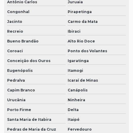
Antônio Carlos
Juruaia
Congonhal
Pirapetinga
Jacinto
Carmo da Mata
Recreio
Ibiraci
Bueno Brandão
Alto Rio Doce
Coroaci
Ponto dos Volantes
Conceição dos Ouros
Igaratinga
Eugenópolis
Itamogi
Pedralva
Icaraí de Minas
Capim Branco
Canápolis
Urucânia
Ninheira
Porto Firme
Delta
Santa Maria de Itabira
Itaipé
Pedras de Maria da Cruz
Fervedouro