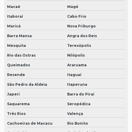
Macaé
Magé
Itaboraí
Cabo Frio
Maricá
Nova Friburgo
Barra Mansa
Angra dos Reis
Mesquita
Teresópolis
Rio das Ostras
Nilópolis
Queimados
Araruama
Resende
Itaguaí
São Pedro da Aldeia
Itaperuna
Japeri
Barra do Piraí
Saquarema
Seropédica
Três Rios
Valença
Cachoeiras de Macacu
Rio Bonito