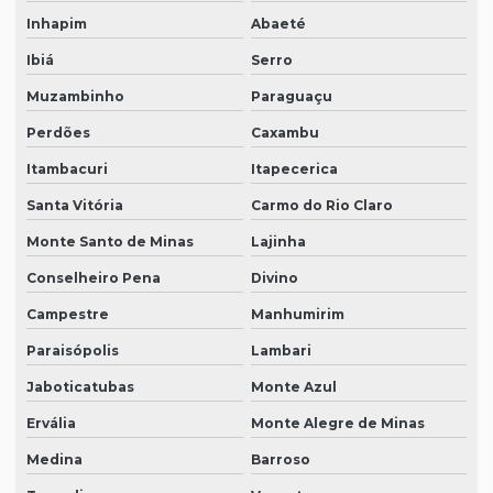
Inhapim
Abaeté
Ibiá
Serro
Muzambinho
Paraguaçu
Perdões
Caxambu
Itambacuri
Itapecerica
Santa Vitória
Carmo do Rio Claro
Monte Santo de Minas
Lajinha
Conselheiro Pena
Divino
Campestre
Manhumirim
Paraisópolis
Lambari
Jaboticatubas
Monte Azul
Ervália
Monte Alegre de Minas
Medina
Barroso