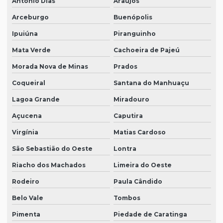
Antônio Dias
Araújos
Arceburgo
Buenópolis
Ipuiúna
Piranguinho
Mata Verde
Cachoeira de Pajeú
Morada Nova de Minas
Prados
Coqueiral
Santana do Manhuaçu
Lagoa Grande
Miradouro
Açucena
Caputira
Virgínia
Matias Cardoso
São Sebastião do Oeste
Lontra
Riacho dos Machados
Limeira do Oeste
Rodeiro
Paula Cândido
Belo Vale
Tombos
Pimenta
Piedade de Caratinga