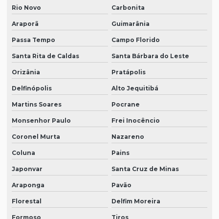
Rio Novo
Carbonita
Araporã
Guimarânia
Passa Tempo
Campo Florido
Santa Rita de Caldas
Santa Bárbara do Leste
Orizânia
Pratápolis
Delfinópolis
Alto Jequitibá
Martins Soares
Pocrane
Monsenhor Paulo
Frei Inocêncio
Coronel Murta
Nazareno
Coluna
Pains
Japonvar
Santa Cruz de Minas
Araponga
Pavão
Florestal
Delfim Moreira
Formoso
Tiros