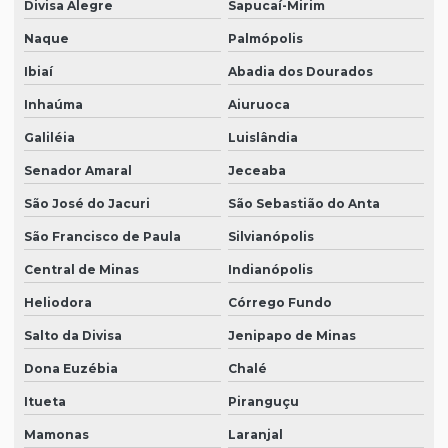
Divisa Alegre
Sapucaí-Mirim
Naque
Palmópolis
Ibiaí
Abadia dos Dourados
Inhaúma
Aiuruoca
Galiléia
Luislândia
Senador Amaral
Jeceaba
São José do Jacuri
São Sebastião do Anta
São Francisco de Paula
Silvianópolis
Central de Minas
Indianópolis
Heliodora
Córrego Fundo
Salto da Divisa
Jenipapo de Minas
Dona Euzébia
Chalé
Itueta
Piranguçu
Mamonas
Laranjal