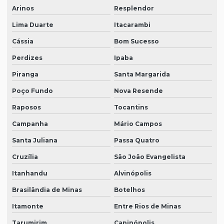
Arinos
Resplendor
Lima Duarte
Itacarambi
Cássia
Bom Sucesso
Perdizes
Ipaba
Piranga
Santa Margarida
Poço Fundo
Nova Resende
Raposos
Tocantins
Campanha
Mário Campos
Santa Juliana
Passa Quatro
Cruzília
São João Evangelista
Itanhandu
Alvinópolis
Brasilândia de Minas
Botelhos
Itamonte
Entre Rios de Minas
Tarumirim
Capinópolis