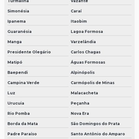
Turmalina
Vazante
Simonésia
Caraí
Ipanema
Itaobim
Guaranésia
Lagoa Formosa
Manga
Varzelândia
Presidente Olegário
Carlos Chagas
Matipó
Águas Formosas
Baependi
Alpinópolis
Campina Verde
Carmópolis de Minas
Luz
Malacacheta
Urucuia
Peçanha
Rio Pomba
Nova Era
Borda da Mata
São Domingos do Prata
Padre Paraíso
Santo Antônio do Amparo