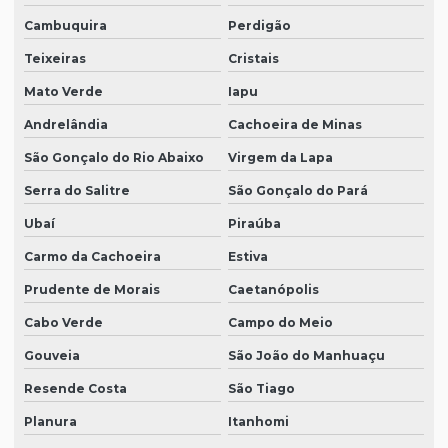
Cambuquira
Perdigão
Teixeiras
Cristais
Mato Verde
Iapu
Andrelândia
Cachoeira de Minas
São Gonçalo do Rio Abaixo
Virgem da Lapa
Serra do Salitre
São Gonçalo do Pará
Ubaí
Piraúba
Carmo da Cachoeira
Estiva
Prudente de Morais
Caetanópolis
Cabo Verde
Campo do Meio
Gouveia
São João do Manhuaçu
Resende Costa
São Tiago
Planura
Itanhomi