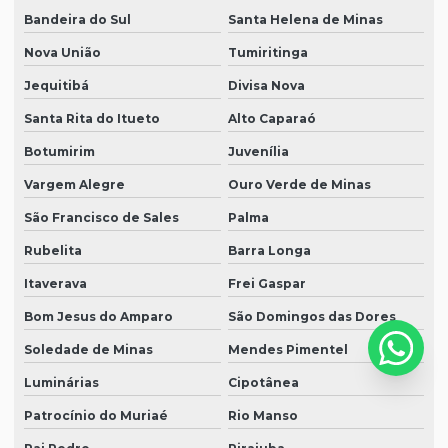
Bandeira do Sul
Santa Helena de Minas
Nova União
Tumiritinga
Jequitibá
Divisa Nova
Santa Rita do Itueto
Alto Caparaó
Botumirim
Juvenília
Vargem Alegre
Ouro Verde de Minas
São Francisco de Sales
Palma
Rubelita
Barra Longa
Itaverava
Frei Gaspar
Bom Jesus do Amparo
São Domingos das Dores
Soledade de Minas
Mendes Pimentel
Luminárias
Cipotânea
Patrocínio do Muriaé
Rio Manso